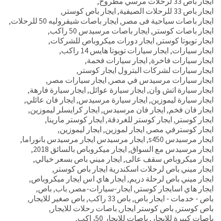
ايجار باص 33 لرحلات مرسي مطروح
,
ايجار باص 33 للرحلات الصيفية
,
ايجار باص كوستر
,
ايجار باصات سياحية فى مصر
,
ايجار باصات شيفروليه 50 للرحلات
,
ايجار باصات كوستر
,
ايجار باصات مرسيدس 50 راكب
,
ايجار تويوتا كوستر
,
ايجار دورات ميكروباص للشركات
,
ايجار سيارات
,
ايجار سيارات تويوتا هايس 14 راكب
,
ايجار سيارات فاخرة
,
ايجار سيارات فخمة
,
ايجار سيارات لشركات البترول ايجار كوستر
,
ايجار سيارات مرسيدس في مصر
,
ايجار سيارات مصر
,
ايجار سيارة اتش وان
,
ايجار سيارة عوائل
,
ايجار سيارة فارهة
,
ايجار سيارة ليموزين
,
ايجار سيارة مرسيدس
,
ايجار فان عائلي
,
ايجار فان فخم
,
ايجار فان مرسيدس
,
ايجار كرايسلر ليموزين
,
ايجار كوستر
,
ايجار كوستر للغردقة
,
ايجار كوستر مارينا
,
ايجار كوسترفي مصر
,
ايجار لموزين
,
ايجار ليموزين
,
ايجار مرسيدس s450
,
ايجار مرسيدس ايجار مرسيدس بانوراما
,
ايجار مرسيدس مع السواق
,
ايجار ميكروباص بالسائق 2018
,
ايجار ميكروباص سقف عالى
,
ايجار ميني باص بسعر خيالي
,
ايجار ميني باص لرحلات اسكندرية ايجار باص كوستر
,
ايجار ميني باص لرحلة دريم
,
ايجار هاي اس ايجار ميكروباص
,
ايجار هاي اسايجار كوستر
,
ايجار-سيارات-مصر
,
باب
,
باص
,
باص - خدمات - ايجار باص
,
باص 33 راكب
,
باص صغير للايجار
,
باص كوستر
,
باص كوستر ايجار
,
باصات رحلات للايجار
,
باصات كبيرة للايجار
,
باصات للايجار 50راكب
,