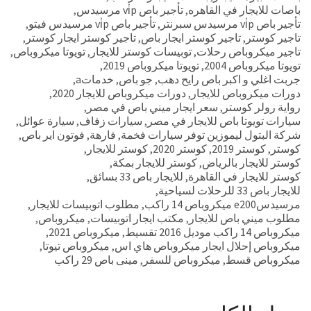
باصات للايجار في القاهره
,
تأجير باص vi̇p مرسيدس
,
تأجير باص vi̇p مرسيدس سبرنتر
,
تأجير باص vi̇p مرسيدس فيتو
,
تاجير كوستر
,
تاجير كوستر ايجار باص
,
تاجير كوستر ايجار كوستر
,
تاجير ميكروباص رحلات
,
توبيسات كوستر للايجار
,
تويوتا ميكروباص
,
تويوتا ميكروباص 2004
,
تويوتا ميكروباص 2019
,
جربت اغلي و اكبر باص رايح دهب
,
جو باص
,
خدماتa
,
دورات ميكروباص للايجار
,
دورات ميكروباص للايجار 2020
,
رواية رولر كوستر
,
سعر ايجار ميني باص في مصر
,
سيارات تويوتا باص للايجار في مصر
,
سيارات زفاف
,
سيارة عوائل
,
شركة البتول ليموزين توفر سيارات فخمة
,
فارهة
,
فوتون اير باص
,
كوستر
,
كوستر 2019
,
كوستر 2020
,
كوستر للايجار
,
كوستر للايجار بالرياض
,
كوستر للايجار بمكة
,
كوستر للايجار في القاهرة
,
للايجار باص 33 بسائق
,
للايجار باص 33 للرحلات لسياحية
,
مرسيدسe200 ميكروباص 14 راكب
,
مطلوب اتوبيسات للايجار
,
مطلوب ميني باص للايجار
,
مكتب ايجار اتوبيسات
,
ميكروباص
,
ميكروباص 14 راكب موديل 2016 تقسيط
,
ميكروباص 2021
,
ميكروباص إحلال ايجار ميكروباص هاي اس
,
ميكروباص تيوتا
,
ميكروباص قسط
,
ميكروباص للسفر
,
مينى باص 29 راكب