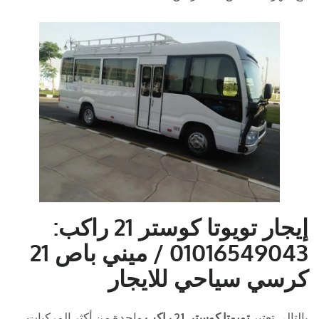
إيجار تويوتا كوستر 21 راكب:
01016549043 / ميني باص 21
كرسي سياحي للايجار
بالتالى تعتبر
تويوتا كوستر 21 راكب
واحدة من أكثر المركبات