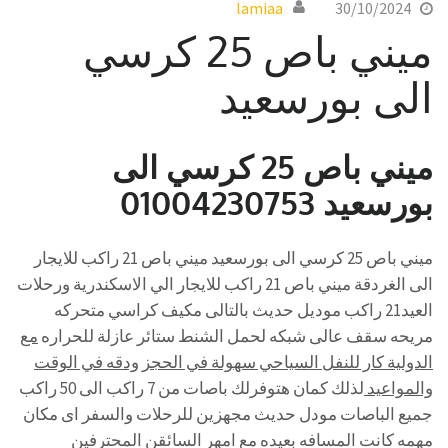
lamiaa
30/10/2024
ميني باص 25 كرسي
الى بورسعيد
ميني باص 25 كرسي الى
بورسعيد 01004230753
ميني باص 25 كرسي الى بورسعيد ميني باص 21 راكب للايجار
الى الغردقة ميني باص 21 راكب للايجار الي الاسكندرية ورحلات
العيد21 راكب موديل حديث بالتالى مكيف كراسي متحركه
مريحه سقف عالى شبكه لحمل الشنط ستائر عازلة للحراره
مع
الدولية كار للنفل السياحي سهولة في الحجز ودقه في الوقت
والمواعيد
لذلك كمان هتوفرلك باصات من 7 راكب الى 50 راكب
جميع الباصات مودل حديث مجهزين للرحلات والسفر اى مكان
مهمه كانت المسافه بعيده مع امهر السائقن المحترفين