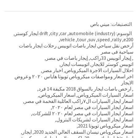
التصنيفات:
ميني باص
الوسوم:
automobile (industry)
,
car
,
city
,
drift ايجار كوستر
,
,
vehicle
,
tour
,
suv
,
speed
,
rally
,
e200
أرخص نقل سياحي ايجار باصات اتوبيس رحلات ايجار باصات
سياحية فى مصر
,
إيجار أتوبيس 33راكب
,
إيجار باصات في مصر
,
اتوبيس كوستر للايجار
,
اتوبيسات ايجار
,
احلال السيارات الاجرة الميكروباص
,
اخبار مصر
,
اخر اسعار ومواصفات ميكروباص تويوتا هاياس ٢٠٢٠ وعروض
الايجار
,
ارخص باصات ايجار بالسواق 2018 مكيفة 14 فرد
,
اسعار السيارات الميكروباص
,
اسعار الميكروباص
,
اسعار ايجار السيارات ال٧راكب العائلية الفخمة في مصر
,
اسعار ايجار السيارات في مصر لعام ٢٠٢٠
,
اسعار ايجار السيارات في مصر لعام ٢٠٢٠ للشركات
,
اسعار ايجار السيارات لشريكات البترول
,
اسعار ميكروباص تويوتا 2021
,
اسعار ميكروباص نيسان السقف العالي الجديد 2020
,
ايجار
,
ايجار his
,
ايجار اتوبيس 28راكب رحلات
,
ايجار اتوبيس كوستر
,