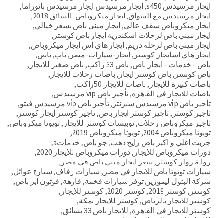
ايجار مرسيدس s450
,
ايجار مرسيدس ايجار مرسيدس بانوراما
,
ايجار مرسيدس مع السواق
,
ايجار ميكروباص بالسائق 2018
,
ايجار ميكروباص سقف عالى
,
ايجار ميني باص بسعر خيالي
,
ايجار ميني باص لرحلات اسكندرية ايجار باص كوستر
,
ايجار ميني باص لرحلة دريم
,
ايجار هاي اس ايجار ميكروباص
,
ايجار هاي اسايجار كوستر
,
ايجار-سيارات-مصر
,
باب
,
باص
,
باص - خدمات - ايجار باص
,
باص 33 راكب
,
باص صغير للايجار
,
باص كوستر
,
باص كوستر ايجار
,
باصات رحلات للايجار
,
باصات كبيرة للايجار
,
باصات للايجار 50راكب
,
باصات للايجار في القاهره
,
تأجير باص vi̇p مرسيدس
,
تأجير باص vi̇p مرسيدس سبرنتر
,
تأجير باص vi̇p مرسيدس فيتو
,
تاجير كوستر
,
تاجير كوستر ايجار باص
,
تاجير كوستر ايجار كوستر
,
تاجير ميكروباص رحلات
,
توبيسات كوستر للايجار
,
تويوتا ميكروباص
,
تويوتا ميكروباص 2004
,
تويوتا ميكروباص 2019
,
جربت اغلي و اكبر باص رايح دهب
,
جو باص
,
خدماتa
,
دورات ميكروباص للايجار
,
دورات ميكروباص للايجار 2020
,
رواية رولر كوستر
,
سعر ايجار ميني باص في مصر
,
سيارات تويوتا باص للايجار في مصر
,
سيارات زفاف
,
سيارة عوائل
,
شركة البتول ليموزين توفر سيارات فخمة
,
فارهة
,
فوتون اير باص
,
كوستر
,
كوستر 2019
,
كوستر 2020
,
كوستر للايجار
,
كوستر للايجار بالرياض
,
كوستر للايجار بمكة
,
كوستر للايجار في القاهرة
,
للايجار باص 33 بسائق
,