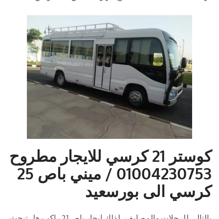
كوستر 21 كرسي للايجار مطروح
01004230753 / ميني باص 25
كرسي الى بورسعيد
بالتالى للرحلات والمصايف . لذلك ايجار باص21 راكب هل تبحث