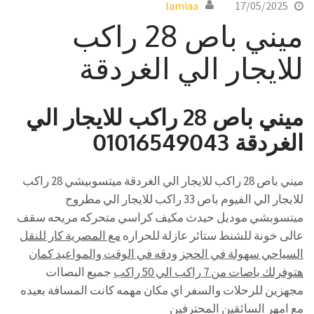
lamiaa
17/05/2025
ميني باص 28 راكب
للايجار الي الغردقة
ميني باص 28 راكب للايجار الي
الغردقة 01016549043
ميني باص 28 راكب للايجار الي الغردقة ميتسوبيشي 28 راكب
للايجار الي الفيوم باص 33 راكب للايجار الي مطروح
ميتسوبشي موديل حيدث مكيف كراسي متحركه مريحه سقف
عالى خونة للشنط ستائر عازلة للحراره
مع المصرية كار للنقل
السياحي سهولة في الحجز ودقه في الوقت والمواعيد كمان
هتوفرلك باصات من 7 راكب الي 50 راكب
جميع البصاات
مجهزين للرحلات والسفر اي مكان مهمه كانت المسافة بعيده
مع امهر السائقين المحترفين