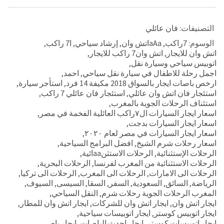
التصنيفات:
فان عائلي
الوسوم:
7راكب
,
aAaاتش وان
,
إرشاد سياحي
,
ا7 راكب
,
اتش وان للايجار
,
اتش وان7 راكب للايجار
,
اتوبيس سياحي وسيارة نقل
,
اجمل رحلة للاطفال في سيارة نقل سياحي
,
احمد
,
ارخص باصات ايجار بالسواق 2018 مكيفة 14 فرد
,
استأجر سيارة
,
استئجار فان اتش وان عائلي
,
استئجار فان عائلي 7 راكب
,
استئناف الرحلات الجوية بالمغرب
,
اسعار ايجار السيارات ال٧راكب العائلية الفخمة في مصر
,
اسعار ايجار السيارات بدجت
,
اسعار ايجار السيارات في مصر لعام ٢٠٢٠
,
اسعار رحلات شرم الشيخ
,
افضل البرامج السياحية
,
الرحلات الإستثنائية
,
الرحلات الاستثنaaائية
,
الرحلات الاستثنائية من المغرب لفرنسا
,
الرحلات البحرية
,
الرحلات الى الامارات
,
الرحلات الى المغرب
,
الرحلات الى تركيا
,
الرياضة
,
السائق
,
السعودية
,
السفر
,
السقا
,
السيسى
,
السيوف
,
المغرب الرحلات الجوية رحلات شرم
,
النقل السياحي
,
ايجار اتش وان
,
ايجار اتش وان للشركات
,
ايجار اتش وان للمطار
,
ايجار اتوبيس كوستر
,
ايجار اتوبيسات سياحية
,
ايجار اتوبيسات كوستر
,
ايجار احدث الباصات
,
ايجار باص
,