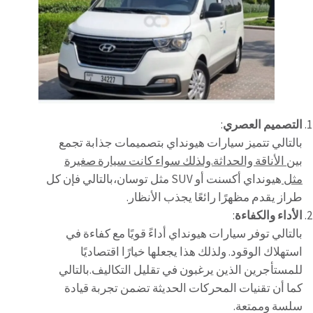
التصميم العصري
:
بالتالي تتميز سيارات هيونداي بتصميمات جذابة تجمع
بين
الأناقة والحداثة.ولذلك سواء كانت سيارة صغيرة
مثل
هيونداي أكسنت أو SUV مثل توسان،بالتالي فإن كل
طراز يقدم مظهرًا رائعًا يجذب الأنظار.
الأداء والكفاءة
:
بالتالي توفر سيارات هيونداي أداءً قويًا مع كفاءة في
استهلاك الوقود. ولذلك هذا يجعلها خيارًا اقتصاديًا
للمستأجرين الذين يرغبون في تقليل التكاليف.بالتالي
كما أن تقنيات المحركات الحديثة تضمن تجربة قيادة
سلسة وممتعة.