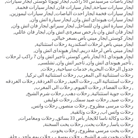
ايجار باصات مرسيدس 50 راكب
,
ايجار تويوتا كوستر
,
ايجار سيارات
,
ايجار سيارات سياحة
,
ايجار سيارات فان
,
ايجار سيارات فخمة
,
ايجار سيارات فخمة ايجار احدث الباصات
,
ايجار سيارات ليموزين
,
ايجار سيارات هيونداى اتش وان
,
ايجار سيارة اتش وان
,
ايجار سيارة اتش وان للساحل
,
ايجار سيراتو
,
ايجار فان اتش وان
,
ايجار فان اتش وان بارخص سعرaى اتش وان
,
ايجار فان عائلي
,
ايجار كوستر
,
ايجار ميني باص بسعر خيالي
,
ايجار ميني باص لرحلات اسكندرية رحلات استثنائية
,
ايجار ميني باص لرحلة دريم
,
ايجار هيونداى اتش وان
,
ايجار هيونداي h1 ايجار باص كوستر
,
تأجير اتش وان 7 راكب لرحلات
,
تأجير هيونداى اتش وان
,
تاجير اتش وان
,
تشلسى
,
جدول الرحلات البحرية
,
خدمات سياحية
,
رحلات
,
رحلات استثنائية الى المغرب
,
رحلات استثنائية الى تركيا
,
رحلات اسثتنائية الى
,
رحلات العيد
,
رحلات الغردقة
,
رحلات الغردقه
,
رحلات الفضاء
,
رحلات الفيوم
,
رحلات الى المغرب
,
رحلات جوية استثنائية
,
رحلات دهب
,
رحلات شرم الشيخ
,
رحلات صيد
,
رحلات صيد سمك
,
رحلات غوليفر
,
رحلات مرسى مطروح
,
رحلات منصور
,
رحلات واتس
,
رحلات واتس اب
,
رحلات وثائقية
,
رحلات وكالة ناسا للايجار باص 33 بسائق
,
رحلات ومغامرات
,
رحلات ياسا
,
رحلات يخت
,
رحلات يخت السخنة
,
رحلات يخت مرسي مطروح
,
رحلات يخوت
,
رحلات يخوت شرم الشيخ
,
رحلات يوسف
,
رحلات يوم واحد
,
رحلة
,